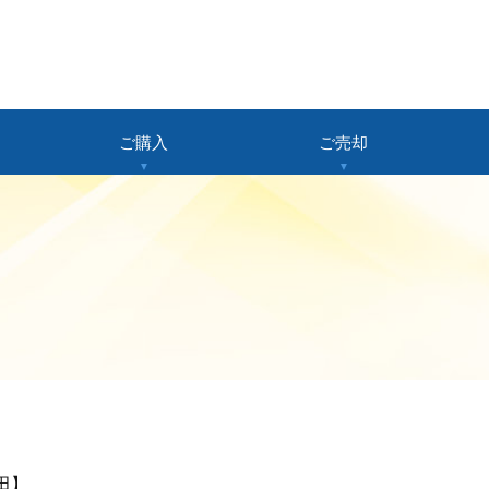
ご購入
ご売却
田】